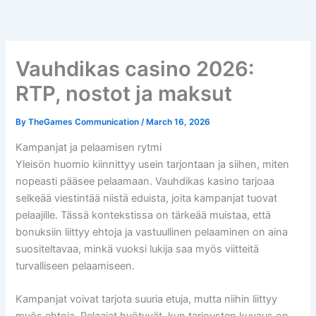
Skip
to
content
Vauhdikas casino 2026:
RTP, nostot ja maksut
By
TheGames Communication
/
March 16, 2026
Kampanjat ja pelaamisen rytmi
Yleisön huomio kiinnittyy usein tarjontaan ja siihen, miten
nopeasti pääsee pelaamaan. Vauhdikas kasino tarjoaa
selkeää viestintää niistä eduista, joita kampanjat tuovat
pelaajille. Tässä kontekstissa on tärkeää muistaa, että
bonuksiin liittyy ehtoja ja vastuullinen pelaaminen on aina
suositeltavaa, minkä vuoksi lukija saa myös viitteitä
turvalliseen pelaamiseen.
Kampanjat voivat tarjota suuria etuja, mutta niihin liittyy