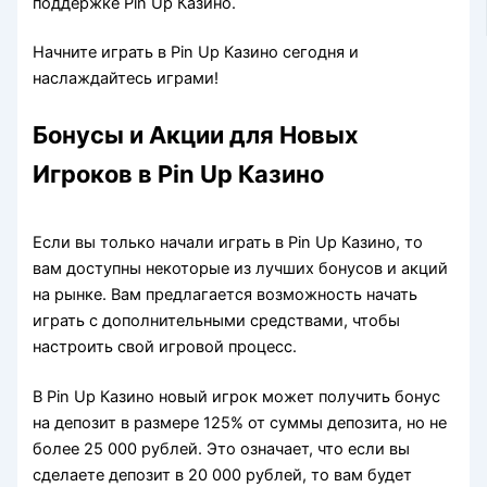
поддержке Pin Up Казино.
Начните играть в Pin Up Казино сегодня и
наслаждайтесь играми!
Бонусы и Акции для Новых
Игроков в Pin Up Казино
Если вы только начали играть в Pin Up Казино, то
вам доступны некоторые из лучших бонусов и акций
на рынке. Вам предлагается возможность начать
играть с дополнительными средствами, чтобы
настроить свой игровой процесс.
В Pin Up Казино новый игрок может получить бонус
на депозит в размере 125% от суммы депозита, но не
более 25 000 рублей. Это означает, что если вы
сделаете депозит в 20 000 рублей, то вам будет