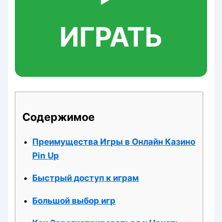
ИГРАТЬ
Содержимое
Преимущества Игры в Онлайн Казино
Pin Up
Быстрый доступ к играм
Большой выбор игр