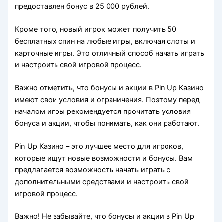
предоставлен бонус в 25 000 рублей.
Кроме того, новый игрок может получить 50
бесплатных спин на любые игры, включая слоты и
карточные игры. Это отличный способ начать играть
и настроить свой игровой процесс.
Важно отметить, что бонусы и акции в Pin Up Казино
имеют свои условия и ограничения. Поэтому перед
началом игры рекомендуется прочитать условия
бонуса и акции, чтобы понимать, как они работают.
Pin Up Казино – это лучшее место для игроков,
которые ищут новые возможности и бонусы. Вам
предлагается возможность начать играть с
дополнительными средствами и настроить свой
игровой процесс.
Важно! Не забывайте, что бонусы и акции в Pin Up